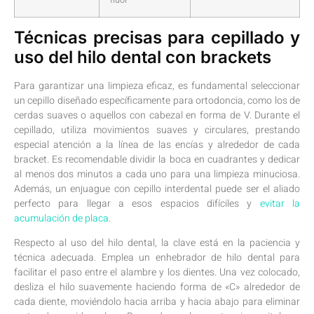
Técnicas precisas para cepillado y
uso ‍del hilo dental con ⁤brackets
Para garantizar una limpieza eficaz, es fundamental seleccionar
un‌ cepillo ⁢diseñado ⁢específicamente para ortodoncia, como los de
cerdas ​suaves ‍o aquellos con cabezal en ⁢forma de V. Durante el
⁤cepillado, utiliza movimientos suaves y circulares, prestando
especial atención a la línea⁣ de las ‌encías y alrededor ⁢de cada
bracket. Es recomendable dividir la boca en cuadrantes ⁢y ⁣dedicar
‍al menos dos minutos a cada uno para una limpieza ⁣minuciosa.
Además, un enjuague con‍ cepillo interdental puede ser ‌el ‍aliado
perfecto para⁤ llegar ‌a⁢ esos‌ espacios ⁣difíciles y⁤
evitar la
acumulación de placa
.
Respecto al uso del hilo dental, ⁢la‍ clave está en ‍la paciencia y
técnica ​adecuada. Emplea un ​enhebrador⁢ de hilo dental para
facilitar el paso entre el alambre y‍ los⁤ dientes. Una vez ⁤colocado,
desliza el⁤ hilo suavemente haciendo forma ‍de «C» alrededor de
‍cada ⁤diente, moviéndolo hacia arriba y hacia ⁣abajo para eliminar