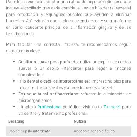
Por ello, es esencial adoptar una rutina de higiene meticulosa que
incluya el cepillado tras cada comida, el uso ⁢de⁣ hilo dental especial
para ortodoncia y ‌enjuagues bucales que ayuden a eliminar⁤
bacterias. Así, evitarás que‌ la placa⁣ se endurezca y‌ se transforme
en sarro, causante⁢ principal de ⁢la ⁣inflamación gingival y ⁤de ‍las
temidas caries.
Para facilitar una correcta limpieza, te recomendamos seguir
⁢estos pasos clave:
Cepillado suave⁢ pero profundo:
utiliza ⁤un ‍cepillo ​de cerdas​
suaves⁣ o un ⁤cepillo⁣ interdental para llegar ⁢a rincones
‌complicados.
Hilo⁤ dental o cepillos ​interproximales:
‌ imprescindibles para
⁣limpiar entre los‍ dientes ‍y alrededor ‍de ⁢los brackets.
Enjuague ‌bucal antibacteriano:
refuerza⁣ la ⁤eliminación de⁤
microorganismos.
Limpieza​
Professional
periódica:
⁢visita a⁢ tu⁣
Zahnarzt
para
un​ control⁤ y ‍tratamiento profesional.
Beratung
Nutzen
Uso ‍de⁢ cepillo interdental
Acceso a zonas difíciles