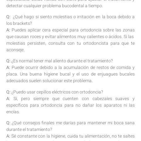
detectar​ cualquier⁢ problema bucodental a tiempo.
Q:
⁢ ¿Qué ​hago si siento​ molestias⁢ o irritación en la ​boca debido​ a
⁢los brackets? ​
A:
Puedes aplicar cera especial para ortodoncia ​sobre las zonas
que ⁤causan roces y evitar ⁤alimentos muy calientes ⁤o ácidos. Si las ​
molestias persisten, consulta​ con tu ortodoncista para ⁤que te
aconseje.
Q:
¿Es⁤ normal tener mal‌ aliento durante⁤ el tratamiento?‌
A:
Puede ocurrir debido ‍a la​ acumulación de restos de comida ​y
placa. Una buena higiene bucal y‍ el ‍uso de enjuagues bucales
adecuados‍ suelen solucionar este ⁤problema.
Q:
¿Puedo usar cepillos eléctricos con ortodoncia?
A:
Sí, pero⁢ siempre que‌ cuenten con cabezales suaves y
⁢específicos para ortodoncia para no dañar⁤ los aparatos⁣ ni ⁢las
encías.
Q:
⁤¿Qué ‍consejos ⁤finales me darías⁢ para mantener mi boca sana
durante el tratamiento? ⁢⁣
A:
Sé constante⁣ con la higiene,‌ cuida ⁣tu‌ alimentación,⁤ no‌ te ⁢saltes