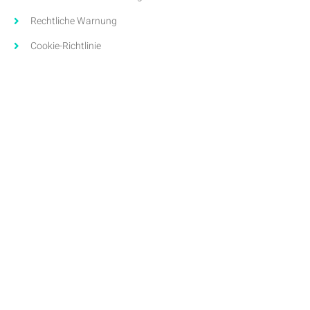
Rechtliche Warnung
Cookie-Richtlinie
Seitenverzeichnis
Erklärung zur Barrierefreiheit
Buchen Sie Ihren Termin
Lassen Sie sich bei der Pflege Ihrer Zahngesundheit von uns
beraten. Unser Team ist bereit, Sie zu beraten und sich auf einen
Behandlungsplan zu konzentrieren, der Ihren Bedürfnissen
entspricht.
(+34) 688 799 333