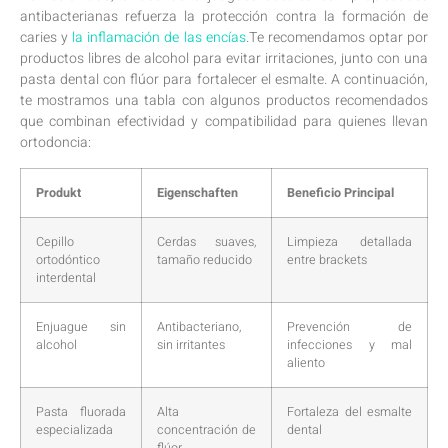
antibacterianas⁤ refuerza la protección contra‌ la ⁤formación de
caries y
la‍ inflamación de las encías
.Te recomendamos optar ‌por⁣
productos libres de alcohol⁣ para⁢ evitar irritaciones,⁢ junto con una
pasta dental⁢ con flúor para fortalecer el ‌esmalte. A continuación,
te⁢ mostramos una tabla con algunos productos recomendados
que combinan efectividad ‍y compatibilidad para quienes llevan
ortodoncia:
Produkt
Eigenschaften
Beneficio​ Principal
Cepillo
Cerdas suaves,
Limpieza‍ detallada
ortodóntico
tamaño reducido
⁣entre ‍brackets
⁣interdental
Enjuague sin
Antibacteriano,
Prevención de
alcohol
⁢sin irritantes
infecciones y mal
‌aliento
Pasta fluorada
Alta
Fortaleza ⁢del esmalte⁣
⁤especializada
concentración de⁢
dental
flúor