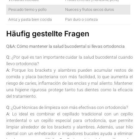
Pescado tierno y pollo
Nueces ‍y frutos secos ‍duros
Arroz y ⁢pasta bien ⁤cocida
Pan duro o corteza
Häufig gestellte Fragen
Q&A: Cómo mantener la ‌salud​ bucodental si llevas ⁤ortodoncia
Q:
¿Por‍ qué es tan importante⁤ cuidar la ⁣salud bucodental cuando⁣
llevo ortodoncia?⁢ ​
A:
Porque ⁢los brackets y alambres pueden acumular ⁣restos de
comida y placa bacteriana con​ más facilidad, ⁣lo ⁢que aumenta el
riesgo de caries, inflamación de las encías y mal aliento.⁢ Mantener
una‍ higiene ⁣rigurosa protege⁤ tanto ⁣tus⁢ dientes como⁤ la eficacia
del tratamiento.
Q:
¿Qué⁤ técnicas ‍de limpieza son ‌más efectivas con ortodoncia?
A:
Lo ideal es ‌combinar ‌el cepillado tradicional ‌con un cepillo
interdental o un cepillo⁤ especial para​ ortodoncia,‍ que permite
limpiar alrededor ⁤de los brackets ⁢y‌ alambres. Además, usar hilo​
dental con un enhebrador o irrigadores ⁤bucales ayuda a ⁢eliminar‍