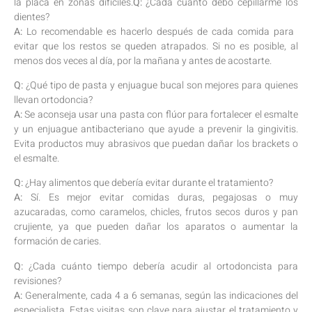
la placa ‍en zonas ‍difíciles.
Q:
¿Cada cuánto debo ⁤cepillarme los
dientes?⁢
A:
Lo recomendable‌ es hacerlo después​ de cada comida para ​
evitar que los⁣ restos se queden atrapados. Si no es posible, al
menos dos ⁣veces al ​día, por la‌ mañana y ‌antes⁢ de acostarte.
Q:
¿Qué tipo de pasta y‍ enjuague ​bucal⁢ son mejores para quienes
‌llevan ortodoncia? ⁢
A:
Se aconseja usar ⁤una pasta con flúor para fortalecer el ​esmalte
‌y un enjuague antibacteriano que ayude⁣ a prevenir ⁣la gingivitis.‌
Evita productos muy abrasivos‌ que puedan dañar los brackets o
el esmalte.
Q:
¿Hay ⁤alimentos que ⁢debería evitar⁤ durante el tratamiento?​
A:
Sí.⁤ Es mejor⁤ evitar comidas duras, pegajosas‍ o muy
azucaradas, ⁢como caramelos, chicles, frutos secos duros y pan
crujiente, ya ‌que pueden dañar ⁤los aparatos ⁣o aumentar la
formación de ‍caries.
Q:
¿Cada ‌cuánto tiempo ⁢debería ⁣acudir al ortodoncista‌ para⁤
revisiones?
A:
Generalmente, cada 4 ​a 6 ‍semanas,​ según ⁣las indicaciones del
‍especialista. Estas visitas son clave⁣ para ajustar el tratamiento y