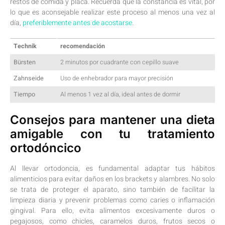
‌restos de comida y ⁤placa. ​Recuerda ⁣que la constancia‌ es ‍vital,⁣ por
lo que es aconsejable realizar ‌este proceso al menos una vez al
⁤día,
preferiblemente antes de acostarse
.
Technik
recomendación
Bürsten
2 minutos ⁣por cuadrante‌ con cepillo suave
Zahnseide
Uso de enhebrador para mayor precisión
Tiempo
Al‍ menos 1⁣ vez al ‍día, ideal antes⁢ de ‌dormir
Consejos para mantener ⁤una dieta
⁣amigable ⁢con⁣ tu tratamiento
ortodóncico
Al‌ llevar ortodoncia, es ⁢fundamental adaptar tus hábitos
alimenticios para‌ evitar daños en los brackets y ‌alambres.‌ No solo
se trata de⁤ proteger el aparato,⁣ sino también de⁢ facilitar la⁤
limpieza diaria y prevenir problemas como ⁢caries ​o inflamación‌
gingival. Para ello, ⁤evita alimentos excesivamente duros o
pegajosos, ‍como ⁢chicles, caramelos duros, frutos secos o