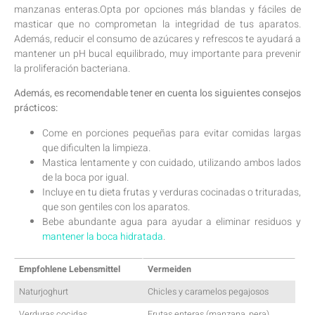
‌manzanas enteras.Opta por opciones más blandas ⁣y fáciles ⁣de
‍masticar que⁢ no comprometan la integridad de tus aparatos.
Además, reducir⁤ el consumo de azúcares ⁣y refrescos te ayudará a
mantener un pH bucal equilibrado,⁣ muy ​importante para prevenir
la proliferación bacteriana.
Además, es recomendable tener en cuenta los​ siguientes consejos
prácticos:
Come en ‌porciones pequeñas para⁣ evitar comidas largas⁣
que ‍dificulten⁤ la⁣ limpieza.
Mastica lentamente y con cuidado, utilizando ambos⁢ lados
de la boca⁤ por igual.
Incluye en tu ⁣dieta ​frutas ⁢y verduras‌ cocinadas o trituradas,
‍que son gentiles⁣ con⁢ los⁣ aparatos.
Bebe abundante agua⁤ para ayudar a eliminar​ residuos y
mantener la boca hidratada
.
Empfohlene Lebensmittel
Vermeiden
Naturjoghurt
Chicles y caramelos pegajosos
Verduras cocidas
Frutas enteras (manzana, ⁢pera)